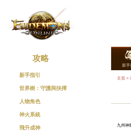
攻略
新手
新手指引
主頁
>
世界樹：守護與抉擇
人物角色
神火系統
九州神
飛升成神