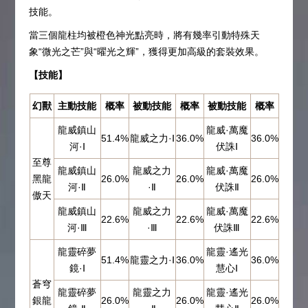
技能。
當三個龍柱均被橙色神光點亮時，將有幾率引動特殊天
象“微光之芒”與“曜光之輝”，獲得更加高級的套裝效果。
【技能】
幻獸
主動技能
概率
被動技能
概率
被動技能
概率
龍威鎮山
龍威·萬魔
51.4%
龍威之力·Ⅰ
36.0%
36.0%
河·Ⅰ
伏誅Ⅰ
至尊
龍威鎮山
龍威之力
龍威·萬魔
黑龍
26.0%
26.0%
26.0%
河·Ⅱ
·Ⅱ
伏誅Ⅱ
傲天
龍威鎮山
龍威之力
龍威·萬魔
22.6%
22.6%
22.6%
河·Ⅲ
·Ⅲ
伏誅Ⅲ
龍靈碎夢
龍靈·遙光
51.4%
龍靈之力·Ⅰ
36.0%
36.0%
鏡·Ⅰ
慧心Ⅰ
蒼穹
龍靈碎夢
龍靈之力
龍靈·遙光
銀龍
26.0%
26.0%
26.0%