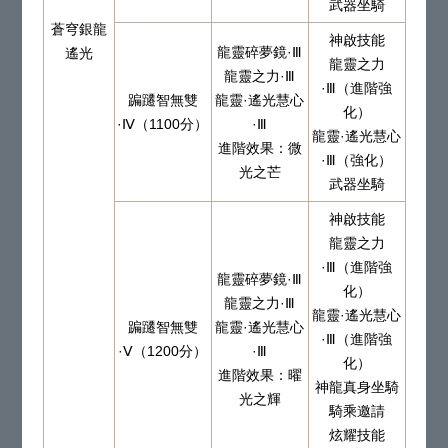
武器坐騎
蒼穹銀龍
神啟技能
龍靈碎夢鏡·Ⅲ
遙光
龍靈之力
龍靈之力·Ⅲ
·Ⅲ（進階強
蹁躚智無雙
龍靈·遙光慧心
化）
·Ⅳ（1100分）
·Ⅲ
龍靈·遙光慧心
進階效果：微
·Ⅲ（強化）
光之芒
武器坐騎
神啟技能
龍靈之力
·Ⅲ（進階強
龍靈碎夢鏡·Ⅲ
化）
龍靈之力·Ⅲ
龍靈·遙光慧心
蹁躚智無雙
龍靈·遙光慧心
·Ⅲ（進階強
·Ⅴ（1200分）
·Ⅲ
化）
進階效果：曜
神龍真身坐騎
光之輝
騎乘邀請
炫耀技能