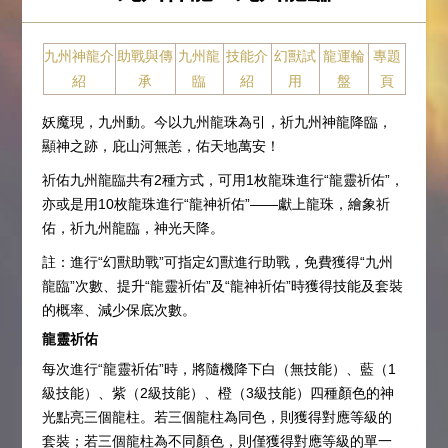
九州神龍介
助戰與傳
九州龍
技能介
幻獸試
龍運輪
專題
紹
承
臨
紹
用
盤
頁
妖魔現，九州動。今以九州龍珠為引，祈九州神龍降臨，
顯神之跡，庇山河無恙，佑天地萬安！
祈佑九州龍臨共有2種方式，可用1枚龍珠進行“龍靈祈佑”，
亦或是用10枚龍珠進行“龍神祈佑”——獻上龍珠，繪象祈
佑，祈九州龍臨，神光天降。
註：進行“幻獸助戰”可指定幻獸進行助戰，免費獲得“九州
龍臨”次數、提升“龍靈祈佑”及“龍神祈佑”時獲得技能及套裝
的概率、減少保底次數。
龍靈祈佑
每次進行“龍靈祈佑”時，將隨機降下白（無技能）、藍（1
級技能）、紫（2級技能）、橙（3級技能）四種顏色的神
光點亮三個龍柱。若三個龍柱為同色，則獲得對應等級的
套裝；若三個龍柱為不同顏色，則僅獲得對應等級的單一