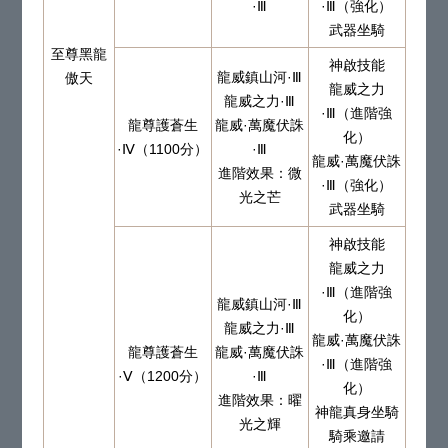
·Ⅲ
·Ⅲ（強化）
武器坐騎
至尊黑龍
神啟技能
龍威鎮山河·Ⅲ
傲天
龍威之力
龍威之力·Ⅲ
·Ⅲ（進階強
龍尊護蒼生
龍威·萬魔伏誅
化）
·Ⅳ（1100分）
·Ⅲ
龍威·萬魔伏誅
進階效果：微
·Ⅲ（強化）
光之芒
武器坐騎
神啟技能
龍威之力
·Ⅲ（進階強
龍威鎮山河·Ⅲ
化）
龍威之力·Ⅲ
龍威·萬魔伏誅
龍尊護蒼生
龍威·萬魔伏誅
·Ⅲ（進階強
·Ⅴ（1200分）
·Ⅲ
化）
進階效果：曜
神龍真身坐騎
光之輝
騎乘邀請