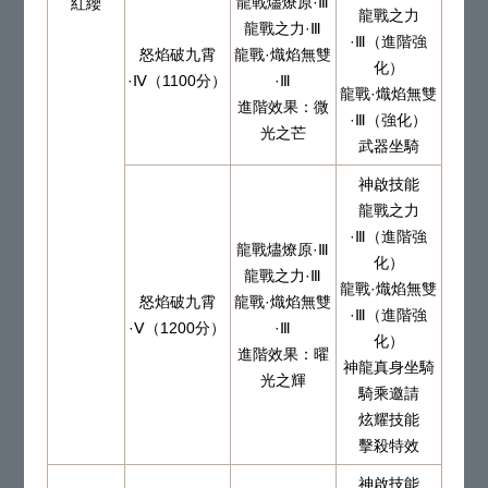
龍戰燼燎原·Ⅲ
紅纓
龍戰之力
龍戰之力·Ⅲ
·Ⅲ（進階強
怒焰破九霄
龍戰·熾焰無雙
化）
·Ⅳ（1100分）
·Ⅲ
龍戰·熾焰無雙
進階效果：微
·Ⅲ（強化）
光之芒
武器坐騎
神啟技能
龍戰之力
·Ⅲ（進階強
龍戰燼燎原·Ⅲ
化）
龍戰之力·Ⅲ
龍戰·熾焰無雙
怒焰破九霄
龍戰·熾焰無雙
·Ⅲ（進階強
·Ⅴ（1200分）
·Ⅲ
化）
進階效果：曜
神龍真身坐騎
光之輝
騎乘邀請
炫耀技能
擊殺特效
神啟技能