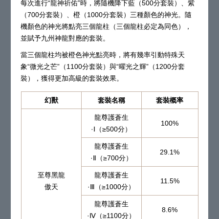
每次進行“龍神祈佑”時，將隨機降下藍（500分套裝）、紫
（700分套裝）、橙（1000分套裝）三種顏色的神光。隨
機顏色的神光將點亮三個龍柱（三個龍柱必定為同色），
並賦予九州神龍對應的套裝。
當三個龍柱均被橙色神光點亮時，將有幾率引動特殊天
象“微光之芒”（1100分套裝）與“曜光之輝”（1200分套
裝），獲得更加高級的套裝效果。
幻獸
套裝名稱
套裝概率
龍尊護蒼生
100%
·Ⅰ（≥500分）
龍尊護蒼生
29.1%
·Ⅱ（≥700分）
至尊黑龍
龍尊護蒼生
11.5%
傲天
·Ⅲ（≥1000分）
龍尊護蒼生
8.6%
·Ⅳ（≥1100分）