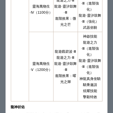
龍遊之力·Ⅲ
·Ⅲ（進階強
靈海萬物生
龍遊·靈汐鼓舞
化）
·Ⅳ（1100分）
·Ⅲ
龍遊·靈汐鼓舞
進階效果：微
·Ⅲ（強化）
光之芒
武器坐騎
神啟技能
龍遊之力
·Ⅲ（進階強
龍遊戲碧波·Ⅲ
化）
龍遊之力·Ⅲ
龍遊·靈汐鼓舞
靈海萬物生
龍遊·靈汐鼓舞
·Ⅲ（進階強
·Ⅴ（1200分）
·Ⅲ
化）
進階效果：曜
神龍真身坐騎
光之輝
騎乘邀請
炫耀技能
擊殺特效
龍神祈佑