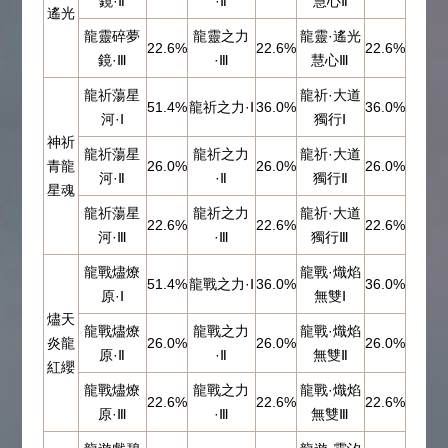
鏡·Ⅱ
·Ⅱ
慧心Ⅱ
遙光
龍靈碎夢
龍靈之力
龍靈·遙光
22.6%
22.6%
22.6%
鏡·Ⅲ
·Ⅲ
慧心Ⅲ
龍祈蕩星
龍祈·大道
51.4%
龍祈之力·Ⅰ
36.0%
36.0%
河·Ⅰ
獨行Ⅰ
神祈
龍祈蕩星
龍祈之力
龍祈·大道
青龍
26.0%
26.0%
26.0%
河·Ⅱ
·Ⅱ
獨行Ⅱ
星魂
龍祈蕩星
龍祈之力
龍祈·大道
22.6%
22.6%
22.6%
河·Ⅲ
·Ⅲ
獨行Ⅲ
龍戰燼燎
龍戰·熾焰
51.4%
龍戰之力·Ⅰ
36.0%
36.0%
原·Ⅰ
無雙Ⅰ
燼天
龍戰燼燎
龍戰之力
龍戰·熾焰
炎龍
26.0%
26.0%
26.0%
原·Ⅱ
·Ⅱ
無雙Ⅱ
紅纓
龍戰燼燎
龍戰之力
龍戰·熾焰
22.6%
22.6%
22.6%
原·Ⅲ
·Ⅲ
無雙Ⅲ