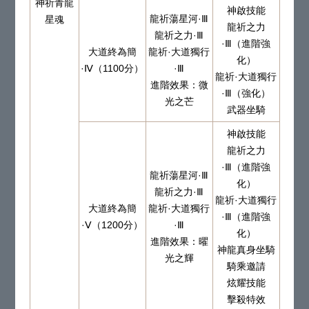
神祈青龍
神啟技能
龍祈蕩星河·Ⅲ
星魂
龍祈之力
龍祈之力·Ⅲ
·Ⅲ（進階強
大道終為簡
龍祈·大道獨行
化）
·Ⅳ（1100分）
·Ⅲ
龍祈·大道獨行
進階效果：微
·Ⅲ（強化）
光之芒
武器坐騎
神啟技能
龍祈之力
·Ⅲ（進階強
龍祈蕩星河·Ⅲ
化）
龍祈之力·Ⅲ
龍祈·大道獨行
大道終為簡
龍祈·大道獨行
·Ⅲ（進階強
·Ⅴ（1200分）
·Ⅲ
化）
進階效果：曜
神龍真身坐騎
光之輝
騎乘邀請
炫耀技能
擊殺特效