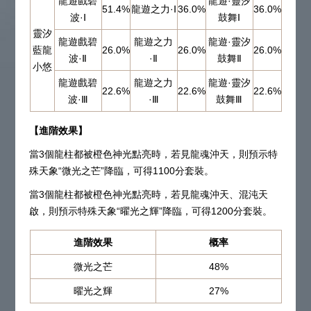
龍遊戲碧
龍遊·靈汐
51.4%
龍遊之力·Ⅰ
36.0%
36.0%
波·Ⅰ
鼓舞Ⅰ
靈汐
龍遊戲碧
龍遊之力
龍遊·靈汐
藍龍
26.0%
26.0%
26.0%
波·Ⅱ
·Ⅱ
鼓舞Ⅱ
小悠
龍遊戲碧
龍遊之力
龍遊·靈汐
22.6%
22.6%
22.6%
波·Ⅲ
·Ⅲ
鼓舞Ⅲ
【進階效果】
當3個龍柱都被橙色神光點亮時，若見龍魂沖天，則預示特
殊天象“微光之芒”降臨，可得1100分套裝。
當3個龍柱都被橙色神光點亮時，若見龍魂沖天、混沌天
啟，則預示特殊天象“曜光之輝”降臨，可得1200分套裝。
進階效果
概率
微光之芒
48%
曜光之輝
27%