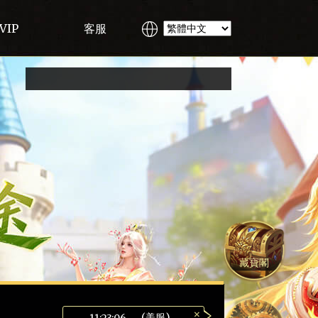
VIP
客服
藏寶閣
×
(美服)
11:23:07