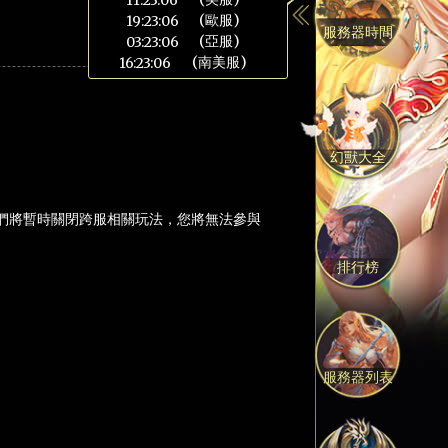
(歐服)
19:23:07
服務器時間
(亞服)
03:23:07
(南美服)
16:23:07
幻獸大全
們將暫時關閉跨服相關玩法，您將無法參與
排行榜
服務器列表