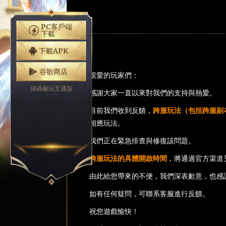
PC客戶端
下載
下載APK
谷歌商店
親愛的玩家們：
掃碼暢玩互通版
感謝大家一直以來對我們的支持與熱愛。
目前我們收到反饋，
跨服玩法（包括跨服副
相應玩法。
我們正在緊急排查與修復該問題。
跨服玩法的具體開啟時間
，將通過官方渠道
由此給您帶來的不便，我們深表歉意，也感
如有任何疑問，可聯系客服進行反饋。
祝您遊戲愉快！