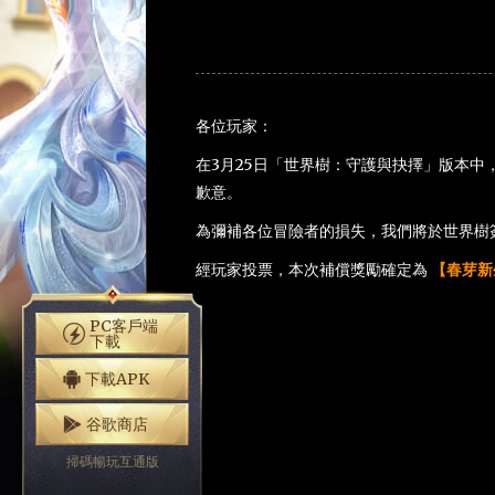
各位玩家：
在3月25日「世界樹：守護與抉擇」版本中
歉意。
為彌補各位冒險者的損失，我們將於世界樹簽
經玩家投票，本次補償獎勵確定為
【春芽新
PC客戶端
下載
下載APK
谷歌商店
掃碼暢玩互通版