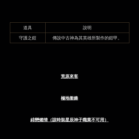
道具
說明
守護之鎧
傳說中古神為其英雄所製作的鎧甲。
荒原來客
極地衝鋒
緋戀燃情（該時裝星辰神子職業不可用）