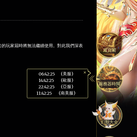
套的玩家屆時將無法繼續使用。對此我們深表
藏寶閣
×
(美服)
06:42:26
(歐服)
14:42:26
服務器時間
(亞服)
22:42:26
(南美服)
11:42:26
幻獸大全