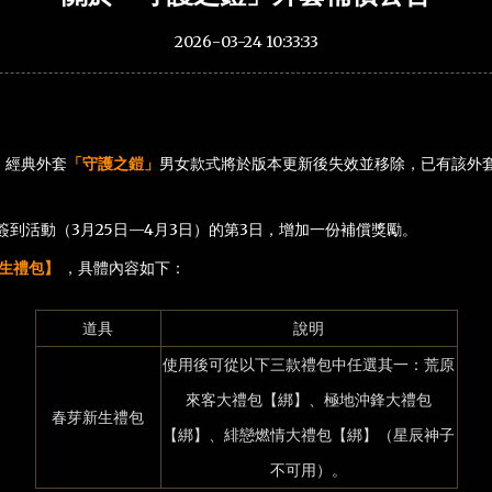
2026-03-24 10:33:33
，經典外套
「守護之鎧」
男女款式將於版本更新後失效並移除，已有該外
到活動（3月25日—4月3日）的第3日，增加一份補償獎勵。
生禮包】
，具體內容如下：
道具
說明
使用後可從以下三款禮包中任選其一：荒原
來客大禮包【綁】、極地沖鋒大禮包
春芽新生禮包
【綁】、緋戀燃情大禮包【綁】（星辰神子
不可用）。