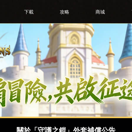
下載
攻略
商城
關於「守護之鎧」外套補償公告