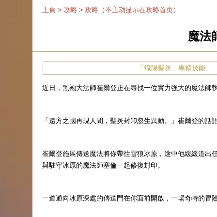
主頁
>
攻略
>
攻略（不主动显示在攻略首页）
魔法
「熾陽聖炎」專精技能
近日，黑袍大法師崔爾登正在尋找一位實力強大的魔法師
「遠方之國再現人間，聖炎封印忽生異動。」崔爾登的話
崔爾登施展傳送魔法將你帶往雪狼冰原，途中他緩緩道出
與駐守冰原的魔法師塞倫一起修復封印。
一道通向冰原深處的傳送門在你面前開啟，一場奇特的冒