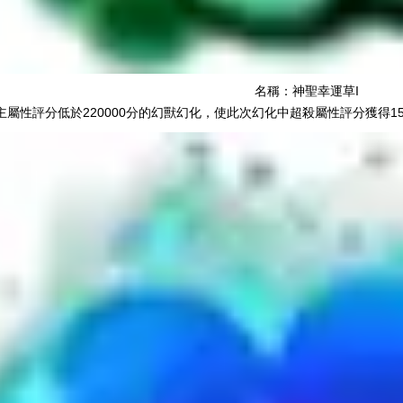
名稱：神聖幸運草I
屬性評分低於220000分的幻獸幻化，使此次幻化中超殺屬性評分獲得1