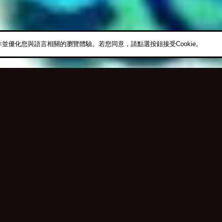
作並優化您與語言相關的瀏覽體驗。若您同意，請點選按鈕接受Cookie。
名稱：神聖幸運草II
性評分220000分至269999分的幻獸幻化，使此次幻化中超殺屬性評分
果。