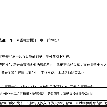
在新的一年，向靈曦古樹許下春日祈願吧！
功能中登記過一只春日覺醒幻獸，即可在樹下祈福。
符碎片”，這是由靈曦古樹的靈氣所化，象征著吉祥如意，而在集齊多片
數將被保留在靈曦古樹之中，直到被使用或是活動結束為止。
一枚“聚寶金符”（除此之外，在神駿星臨活動中也可獲得“聚寶金符”）。
作並優化您與語言相關的瀏覽體驗。若您同意，請點選按鈕接受Cookie。
玄墨，並消耗“聚寶金符”啟動金樹，獲取魔石大獎！
機數量的魔石獎品。根據每次投入的“聚寶金符”數量，可以獲得對應倍數的