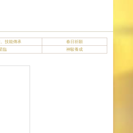
性、技能傳承
春日祈願
星臨
神駿養成