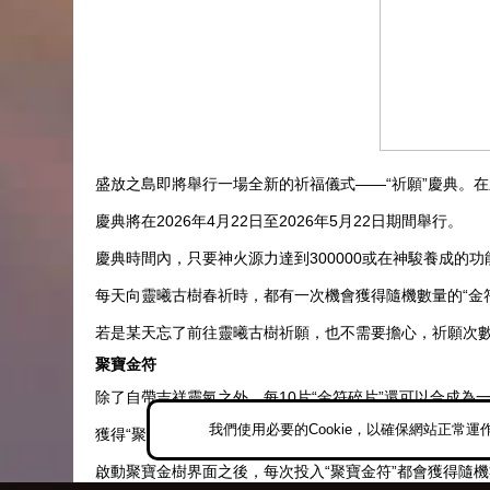
盛放之島即將舉行一場全新的祈福儀式——“祈願”慶典。
慶典將在2026年4月22日至2026年5月22日期間舉行。
慶典時間內，只要神火源力達到300000或在神駿養成的
每天向靈曦古樹春祈時，都有一次機會獲得隨機數量的“金
若是某天忘了前往靈曦古樹祈願，也不需要擔心，祈願次
聚寶金符
除了自帶吉祥靈氣之外，每10片“金符碎片”還可以合成為
我們使用必要的Cookie，以確保網站正常運
獲得“聚寶金符”後可在盛放之島的三株聚寶金樹下找到瑞獸
啟動聚寶金樹界面之後，每次投入“聚寶金符”都會獲得隨