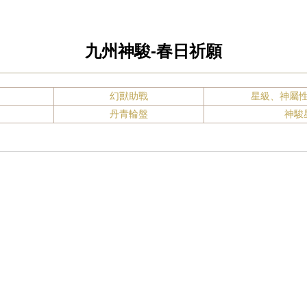
九州神駿-春日祈願
幻獸助戰
星級、神屬
丹青輪盤
神駿