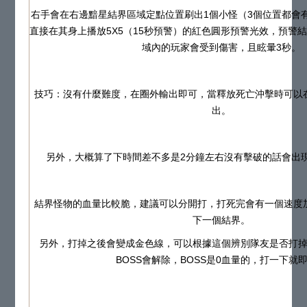
右手會在右邊黯星結界區域定點位置刷出1個小怪（3個位置都會
直接在其身上播放5X5（15秒預警）的紅色圓形預警光效，預警
域內的玩家會受到傷害，且眩暈3秒。
技巧：沒有什麼難度，在圈外輸出即可，當釋放死亡沖擊時可以
出。
另外，大概算了下時間差不多是2分鐘左右沒有擊破的話會出
結界怪物的血量比較脆，建議可以分開打，打死完會有一個速度
下一個結界。
另外，打掉之後會變成金色線，可以根據這個辨別隊友是否打
BOSS會解除，BOSS是0血量的，打一下就