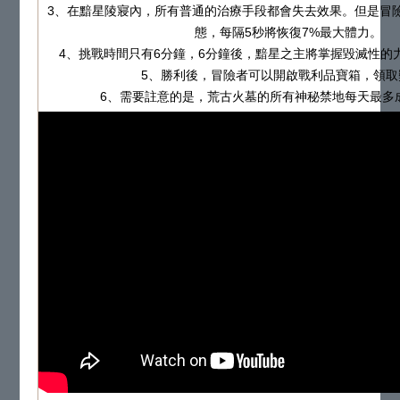
3、在黯星陵寢內，所有普通的治療手段都會失去效果。但是冒
態，每隔5秒將恢復7%最大體力。
4、挑戰時間只有6分鐘，6分鐘後，黯星之主將掌握毀滅性的
5、勝利後，冒險者可以開啟戰利品寶箱，領取
6、需要註意的是，荒古火墓的所有神秘禁地每天最多