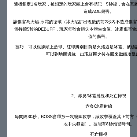
隨機鎖定1名玩家，被鎖定的玩家頭上會有標記，5秒後，會在其
造成AOE傷害。
該傷害為火焰-冰霜的循環（冰火陷阱出現後的前2秒內不造成傷
個持續5秒的DEBUFF，玩家每秒會損失本體生命值。冰霜傷害
值的傷害。
技巧：可以根據頭上藍球、紅球辨別目前是火焰還是冰霜。被標
可以到地圖邊緣，出現紅圈之後在回來繼續攻擊B
2、赤炎/冰霜射線和死亡掃視
赤炎/冰霜射線
每間隔30秒，BOSS會釋放一次範圍攻擊，該攻擊覆蓋其正前方上
地中央範圍）。技能有8秒預警時間。
死亡掃視