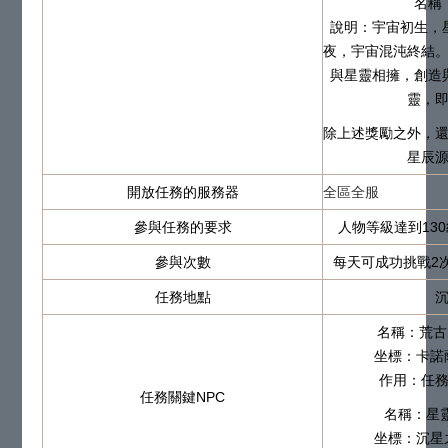
名稱
說明：宇宙初生，
夜，宇宙混沌終結
與星靈相擁，創造
靈，
除上述獎勵之外，
星辰
開放任務的服務器
全區全服
參與任務的要求
人物等級達到13
參與次數
每天可成功挑戰2
任務地點
名稱：荒古
坐標：卡諾薩
作用：任務
任務關鍵NPC
名稱：星
坐標：沉星之