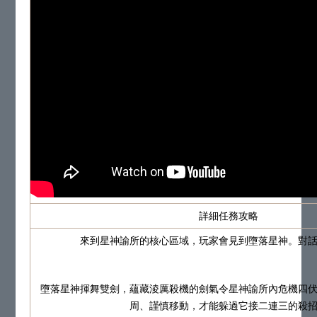
詳細任務攻略
來到星神諭所的核心區域，玩家會見到墮落星神。對
墮落星神揮舞雙劍，蘊藏淩厲殺機的劍氣令星神諭所內危機四
周、謹慎移動，才能躲過它接二連三的殺