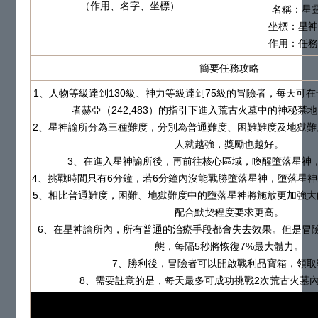
（作用、名字、坐標）
名稱：星
坐標：星神諭
作用：任務
簡要任務攻略
1、人物等級達到130級、神力等級達到75級的冒險者，每天可
者赫亞（242,483）的指引下進入荒古火墓中的神秘禁
2、星神諭所分為三種難度，分別為普通難度、困難難度及地獄難
人就越強，獎勵也越好。
3、在進入星神諭所後，再前往核心區域，喚醒墮落星神
4、挑戰時間只有6分鐘，若6分鐘內沒能戰勝墮落星神，墮落星
5、相比普通難度，困難、地獄難度中的墮落星神將施放更加強大
配合默契程度要求更高。
6、在星神諭所內，所有普通的治療手段都會失去效果。但是冒
態，每隔5秒將恢復7%最大體力。
7、勝利後，冒險者可以開啟戰利品寶箱，領取
8、需要註意的是，每天最多可成功挑戰2次荒古火墓