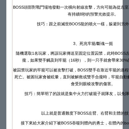
BOSS頭部對戰鬥場地發動一次橫向射線攻擊，方向可能為從左
有持續8秒的預警光效提示。
技巧：跟之前滅世BOOS龍的噴火一樣，躲避到另
3、死兆牢籠/斷魂一扼
隨機選取1名玩家，將該玩家傳送至固定位置囚禁，此時BOSS
攏，如果雙手觸及到牢籠（16秒），則一只手就會帶來30
被囚禁玩家的牢籠可以被攻擊打破，BOSS雙手在靠近牢籠的過
死亡。被困玩家會被眩暈，直到被解救或雙手合攏時，牢籠自動
會受到眼棱攻擊的傷害。
技巧：簡單明了的說就是集中火力打破籠子就隊友，以免
以上就是普通難度下BOSS左臂、右臂和主體的
接下來給大家介紹下被BOSS吞噬到體內的勇士，在體內的bo