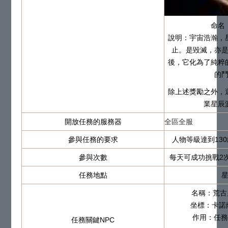
命名
說明：宇宙浩瀚，
止。是毀滅，亦
後，它化為了純粹
的
除上述獎勵之外，
業星辰
開放任務的服務器
全區全服
參與任務的要求
人物等級達到13
參與次數
每天可成功挑戰2
任務地點
名稱：荒古
坐標：卡諾薩
作用：任務
任務關鍵NPC