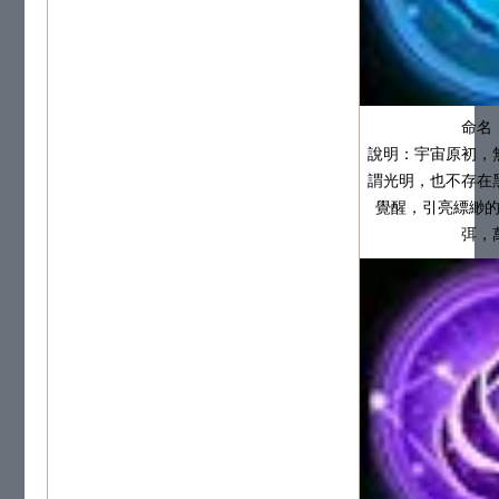
命名
說明：宇宙原初，
謂光明，也不存在
覺醒，引亮縹緲
弭，