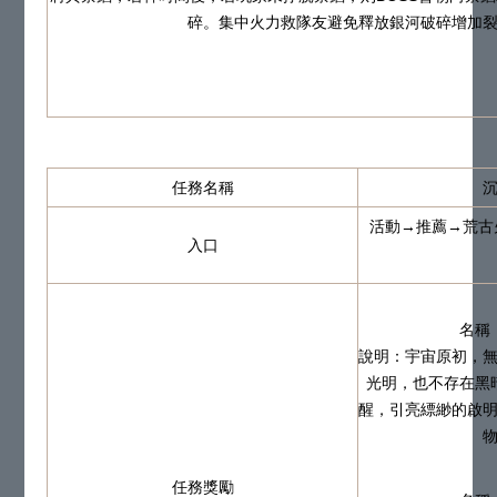
碎。集中火力救隊友避免釋放銀河破碎增加
任務名稱
活動→推薦→荒古
入口
名稱
說明：宇宙原初，
光明，也不存在黑
醒，引亮縹緲的啟
任務獎勵