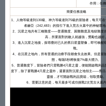
作用：任務
簡要任務攻略
1、
人物等級達到130級、神力等級達到75級
的冒險者，每天可在
者赫亞（242,483）的指引下進入荒古火墓中的神秘禁
2、沉星之地共有三種難度——普通難度、困難難度及地獄難度
高，所要面對的敵人就越強，獎勵也越好
3、進入沉星之地後，探尋塵封已久的舊日星靈塑像，即可喚醒
戰。
4、在沉星之地內，所有普通的治療手段都會失去效果。但是冒
態，每隔5秒將恢復7%最大體力。
5、普通難度下，冒險者們只需戰勝4只星之靈，便能開啟戰利品
度下，除了要戰勝4只星之靈外，還要面對沉星之地領主——舊
靈後，才可開啟戰利品寶箱，領取獎勵
6、需要註意的是，每天最多可成功挑戰2次荒古火墓