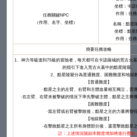
坐標：卡諾薩
作用：任務
任務關鍵NPC
（作用、名字、坐標）
名稱：黯星
坐標：黯星陵
作用：任務
簡要任務攻略
1、神力等級達到75級的冒險者，每天都可在卡諾薩城的荒古火墓監
的指引下進入荒古火墓中的黯星陵寢。
2、黯星陵寢分為普通難度、困難難度和地獄
【普通難度】
·黯星之主的左臂、右臂和主體血量相互獨立，需
·在左臂、右臂未被擊破的情況下率先擊破主體，黯星之主將
【困難難度】
·當左臂或右臂被擊敗後，黯星之主的力量將變
【地獄難度】
·在擊敗黯星之主所有身體部分後，還需擊敗黯星
註：上述情況隨副本難度增加將進行疊加