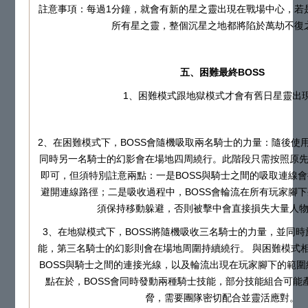
註意事項：每過1分鐘，就會有新的星之靈出現在戰場中心，若
所有星之靈，整個沉星之地都將陷於萬劫不復
五、困難最終BOSS
1、困難模式跟地獄模式才會有舊日星靈出
2、在困難模式下，BOSS會隨機吸取兩名騎士的力量：隨後使
同時另一名騎士的幻影會在場地四周繞行。此階段只需按照原
即可，但須特別註意兩點：一是BOSS與騎士之間的吸取連線
避開連線路徑；二是吸收過程中，BOSS會輪流在所有玩家腳
須保持移動躲避，否則被擊中會直接損失大量人
3、在地獄模式下，BOSS將隨機吸收三名騎士的力量，並同
能，第三名騎士的幻影則會在場地周圍持續繞行。 與困難模式
BOSS與騎士之間的連接光線，以及輪流出現在玩家腳下的範圍
點在於，BOSS會同時發動兩種騎士技能，部分技能組合可能
脅，需要團隊密切配合並靈活應對。