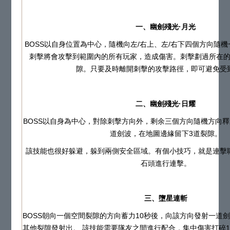
一、幽劍殘光·月光
BOSS以自身位置為中心，隨機向左/右上、左/右下四個方向隨
刺擊將會攻擊到範圍內的所有玩家，造成傷害。刺擊劃過所在
隙。只要及時離開刺擊的攻擊路徑，即可避免受
二、幽劍殘光·日耀
BOSS以自身為中心，對除刺擊方向外，剩余三個方向隨機方向
道劍波，在地圖邊緣留下3道裂隙。
該技能也很好躲避，躲到兩側安全區域。有個小技巧，就是連擊
石頭進行連擊。
三、
墮星連斬
BOSS朝向一個空間裂隙的方向蓄力10秒後，向該方向發射一道
其他裂隙發射出。 該技能需要隊友之間進行配合，集中傷害打碎