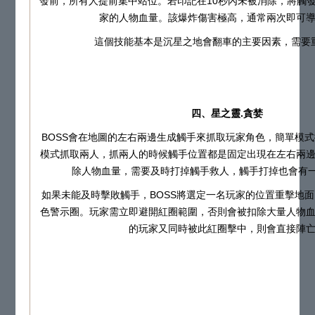
發前，所有人提前集中站位。若印記在10秒內未被消除，將觸
家的人物血量。該爆炸傷害極高，通常兩次即可
這個技能基本是沉星之地會翻車的主要因素，需要
四、星之靈.貪婪
BOSS會在地圖的左右兩邊生成觸手來抓取玩家角色，簡單模
模式抓取兩人，抓兩人的時候觸手位置都是固定出現在左右兩
除人物血量，需要及時打掉觸手救人，觸手打掉也會有一
如果未能及時擊敗觸手，BOSS將選定一名玩家的位置重擊地
色警示圈。玩家需立即避開紅圈範圍，否則會被扣除大量人物
的玩家又同時被此紅圈擊中，則會直接陣