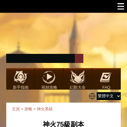
新手指南
視頻攻略
幻獸大全
FAQ
主頁
>
攻略
>
神火系統
神火75級副本