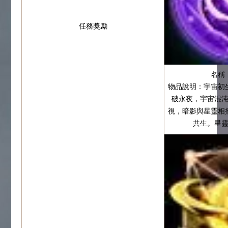
任務獎勵
名稱
物品說明：宇宙初
破永夜，宇宙混
視，暗影與星靈相
共生。星