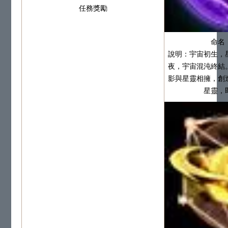
任務獎勵
命名
說明：宇宙初生，
夜，宇宙混沌終結
影與星靈相擁，創
星靈，