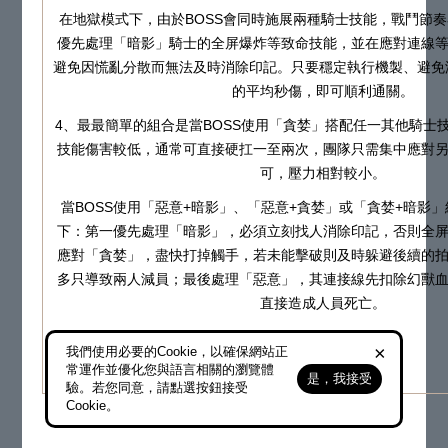
在地獄模式下，由於BOSS會同時施展兩種騎士技能，戰鬥節
優先處理「暗影」騎士的全屏爆炸等致命技能，並在應對連線
避免因慌亂分散而無法及時消除印記。只要穩定執行機製、避免
的平均秒傷，即可順利通關。
4、最最簡單的組合是當BOSS使用「貪婪」搭配任一其他騎士
技能傷害較低，通常可直接硬扛一至兩次，團隊只需集中應對
可，壓力相對較小。
當BOSS使用「惡意+暗影」、「惡意+貪婪」或「貪婪+暗影
下：第一優先處理「暗影」，必須立刻找人消除印記，否則全
應對「貪婪」，盡快打掉觸手，若未能擊破則及時躲避後續的
多只導致兩人減員；最後處理「惡意」，其連接線先扣除幻獸
直接造成人員死亡。
×
我們使用必要的Cookie，以確保網站正
常運作並優化您與語言相關的瀏覽體
是，我接受
驗。若您同意，請點選按鈕接受
Cookie。