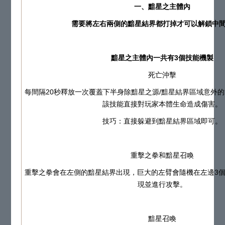
一、黯星之主體內
需要將左右兩側的黯星結界都打掉才可以解鎖中間
黯星之主體內一共有3個技能機製
死亡沖擊
每間隔20秒釋放一次覆蓋下半身除黯星之源/黯星結界區域意外的
該技能直接對玩家本體生命造成傷害。
技巧：直接躲避到黯星結界區域即可。
重擊之拳和黯星召喚
重擊之拳會在左側的黯星結界出現，巨大的左臂會隨機在左邊3個
現並進行攻擊。
黯星召喚