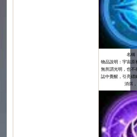
名稱
物品說明：宇宙原
無所謂光明，也不
誌中覺醒，引亮縹
消弭