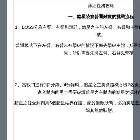
詳細任務攻略
一、黯星陵寢普通難度的挑戰流程
1、BOSS分為左臂、右臂和頭部，黯星之主的左臂、右臂和主
破。
普通模式下在左臂、右臂未被擊破的情況下率先擊破主體，黯星
果，所以需要先將左臂、右臂先擊破。
2、當戰鬥進行到2分鐘、4分鐘時，黯星之主將會隨機吞噬2名
進入體內的勇士需要破壞黯星之主體內的黯星之源才
黯星之源受到四周6個黯星結界保護，處於無敵狀態，必須將這些
除其無敵狀態。