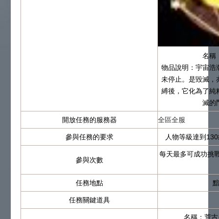
名稱
物品說明：宇宙浩
未停止。是毀滅，
縛後，它化為了純
滅的
開放任務的服務器
全區全服
參與任務的要求
人物等級達到13
每天最多可成功挑
參與次數
任務地點
任務關鍵道具
名稱：荒古