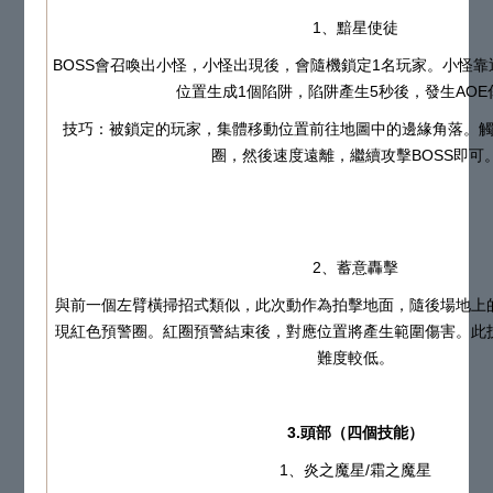
1、黯星使徒
BOSS會召喚出小怪，小怪出現後，會隨機鎖定1名玩家。小怪
位置生成1個陷阱，陷阱產生5秒後，發生AOE
技巧：被鎖定的玩家，集體移動位置前往地圖中的邊緣角落。
圈，然後速度遠離，繼續攻擊BOSS即可
2、蓄意轟擊
與前一個左臂橫掃招式類似，此次動作為拍擊地面，隨後場地上
現紅色預警圈。紅圈預警結束後，對應位置將產生範圍傷害。此
難度較低。
3.頭部（四個技能）
1、炎之魔星/霜之魔星