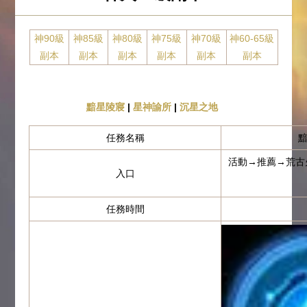
神90級
神85級
神80級
神75級
神70級
神60-65級
副本
副本
副本
副本
副本
副本
黯星陵寢
|
星神諭所
|
沉星之地
任務名稱
活動→推薦→荒古
入口
任務時間