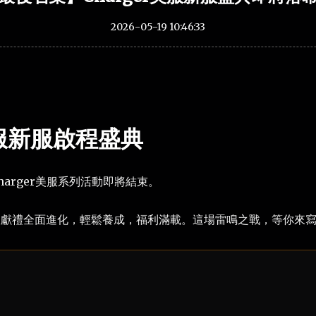
2026-05-19 10:46:33
r美服新服啟程盛典
arger美服系列活動即將結束。
服獻禮全面進化，輕鬆養成，福利滿載。這場雷鳴之戰，等你來
】