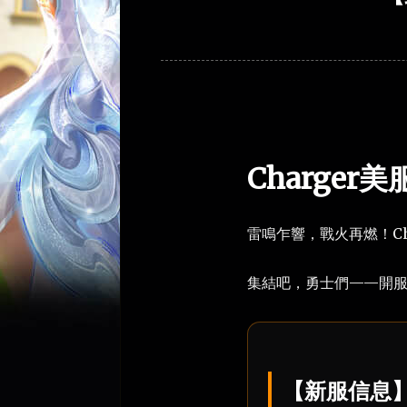
Charge
雷鳴乍響，戰火再燃！Ch
集結吧，勇士們——開
【新服信息