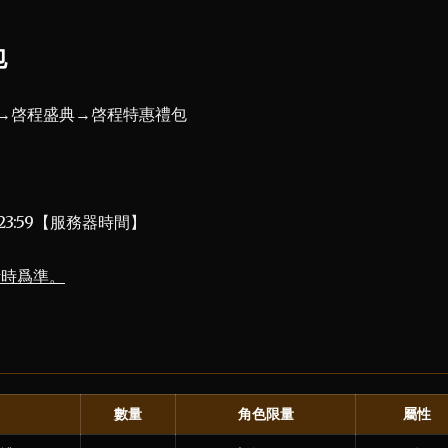
包
單→啓程盛典→啓程特惠禮包
2 23:59【服務器時間】
計時爲準。
數量
角色限量
屬性