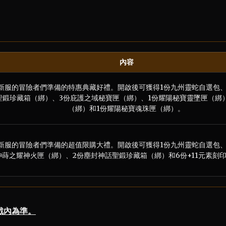
內容
新服的冒險者們準備的特惠典藏好禮。開啟後可獲得1份九州靈蛇自選包、
聖鍛珍藏箱（綁）、3份庇護之域秘寶匣（綁）、1份耀陽秘寶靈墜匣（綁
（綁）和1份耀陽秘寶魂珠匣（綁）。
新服的冒險者們準備的超值限購大禮。開啟後可獲得1份九州靈蛇自選包、
神蒔之耀神火匣（綁）、2份塵封神話聖鍛珍藏箱（綁）和6份+11元素刻
戲內為準。