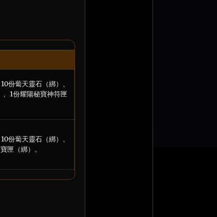
10份蔔天靈石（綁）、
）、1份耀陽秘寶神符匣
10份蔔天靈石（綁）、
印寶匣（綁）。