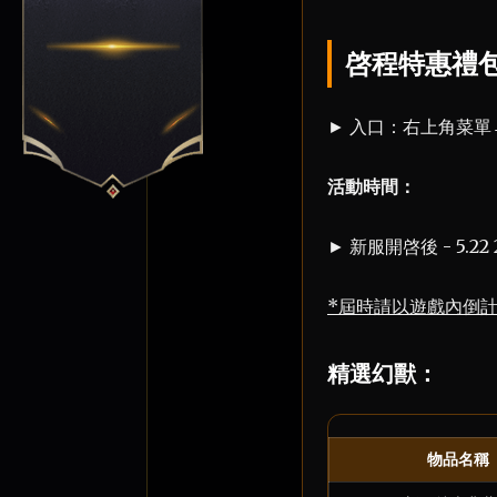
啓程特惠禮
► 入口：右上角菜
活動時間：
► 新服開啓後 - 5.2
*屆時請以遊戲內倒
精選幻獸：
物品名稱