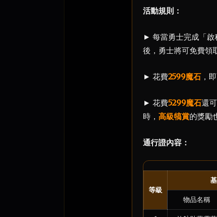
活動規則：
► 每當勇士完成「
後，勇士將可免費領
► 花費
2599魔石
，即
► 花費
5299魔石
還可
時，
高級犒賞
的獎勵
通行證內容：
基
等級
物品名稱