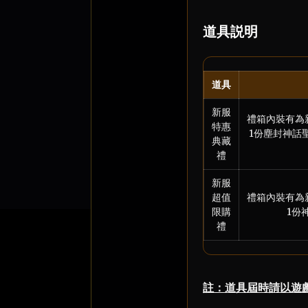
道具説明
道具
新服
禮箱內裝有為
特惠
1份塵封神話
典藏
禮
新服
超值
禮箱內裝有為
限購
1份
禮
註：道具屆時請以遊