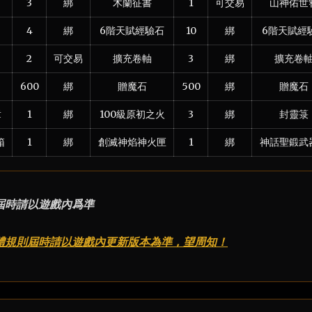
3
綁
木蘭征書
1
可交易
山神佑世
4
綁
6階天賦經驗石
10
綁
6階天賦經
2
可交易
擴充卷軸
3
綁
擴充卷
600
綁
贈魔石
500
綁
贈魔石
章
1
綁
100級原初之火
3
綁
封靈箓
箱
1
綁
創滅神焰神火匣
1
綁
神話聖鍛武
屆時請以遊戲內爲準
體規則屆時請以遊戲內更新版本為準，望周知！