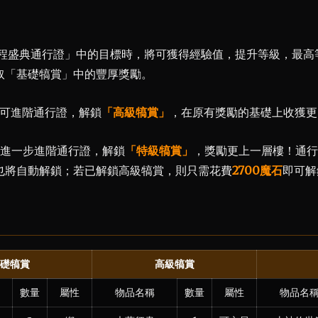
啟程盛典通行證」中的目標時，將可獲得經驗值，提升等級，最高
取「基礎犒賞」中的豐厚獎勵。
可進階通行證，解鎖
「高級犒賞」
，在原有獎勵的基礎上收獲更
進一步進階通行證，解鎖
「特級犒賞」
，獎勵更上一層樓！通行
也將自動解鎖；若已解鎖高級犒賞，則只需花費
2700魔石
即可解
礎犒賞
高級犒賞
數量
屬性
物品名稱
數量
屬性
物品名