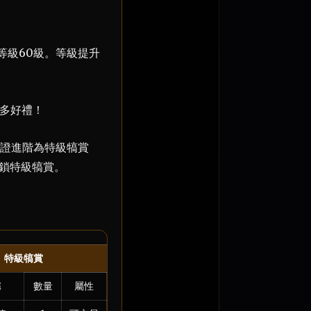
等級60級。等級提升
多好禮！
證進階為特級犒賞
鎖特級犒賞。
特級犒賞
稱
數量
屬性