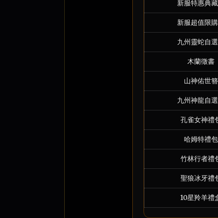
新服特惠典藏
新服超值限購
九州靈蛇自選
木蘭徵書
山神佑世簪
九州神龍自選
孔雀女神禮
哈姆特禮包
竹林行者禮
聖狼冰牙禮
10星羚羊禮