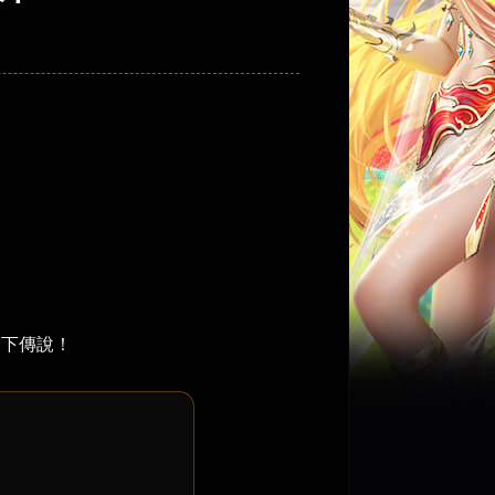
寫下傳說！