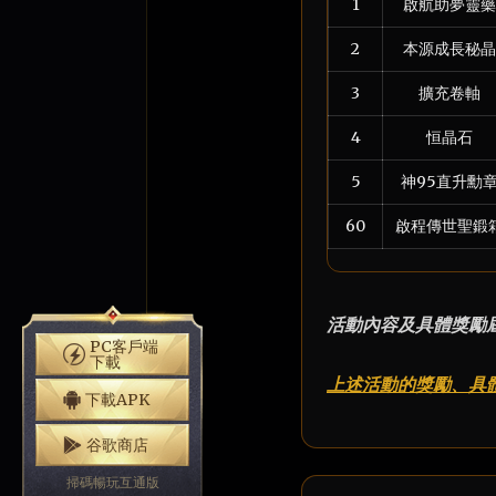
1
啟航助夢靈藥
2
本源成長秘晶
3
擴充卷軸
4
恒晶石
5
神95直升勳
60
啟程傳世聖鍛
活動內容及具體獎勵
PC客戶端
下載
上述活動的獎勵、具
下載APK
谷歌商店
掃碼暢玩互通版