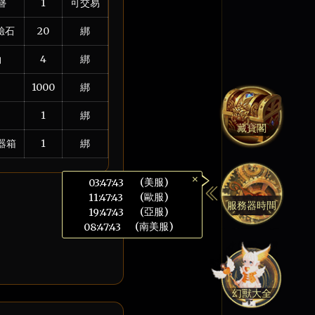
簪
1
可交易
驗石
20
綁
軸
4
綁
1000
綁
1
綁
藏寶閣
器箱
1
綁
×
(美服)
03:47:44
(歐服)
11:47:44
服務器時間
(亞服)
19:47:44
(南美服)
08:47:44
幻獸大全