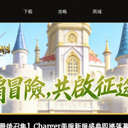
下載
攻略
商城
最後召集】Charger美服新服盛典即將落