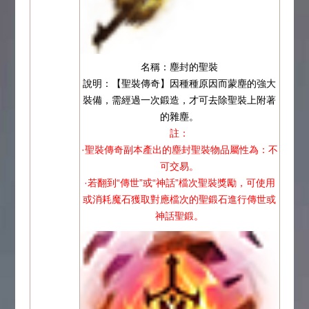
名稱：塵封的聖裝
說明：【聖裝傳奇】因種種原因而蒙塵的強大
裝備，需經過一次鍛造，才可去除聖裝上附著
的雜塵。
註：
·聖裝傳奇副本產出的塵封聖裝物品屬性為：不
可交易。
·若翻到“傳世”或“神話”檔次聖裝獎勵，可使用
或消耗魔石獲取對應檔次的聖鍛石進行傳世或
神話聖鍛。