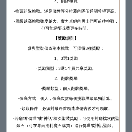
4、組隊挑戰
·推薦組隊挑戰。滿足屬性評分推薦的隊伍通關希望更高。
·層級越高挑戰難度越大。實力卓絕的勇士們可前往挑戰，
但可能需要花費更多時間。
【獎勵規則】
參與聖裝傳奇副本挑戰，可獲得3種獎勵：
1、3選1獎勵
·獎勵類型：3選1全員共享獎勵。
2、翻牌獎勵
·獎勵類型：個人翻牌獎勵。
·保底方式：個人，保底次數每個挑戰層級單獨計算。
·領取條件：必須對最終首領造成傷害後才可領取。
·若翻到“傳世”或“神話”檔次聖裝獎勵，可使用對應檔次的聖
鍛石（可在界面消耗魔石購買）進行傳世或神話聖鍛。