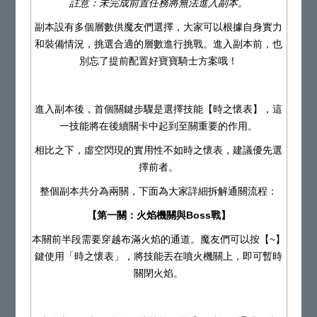
註意：未完成前置任務將無法進入副本。
副本設有多個層數供魔友們選擇，大家可以根據自身實力
和裝備情況，挑選合適的層數進行挑戰。進入副本前，也
別忘了提前配置好寶寶騎士方案哦！
進入副本後，首個關鍵步驟是選擇技能【時之懷表】，這
一技能將在後續關卡中起到至關重要的作用。
相比之下，虛空閃現的實用性不如時之懷表，建議優先選
擇前者。
整個副本共分為兩關，下面為大家詳細拆解通關流程：
【第一關：火焰機關與Boss戰】
本關前半段需要穿越布滿火焰的通道。魔友們可以按【~】
鍵使用「時之懷表」，將技能丟在噴火機關上，即可暫時
關閉火焰。