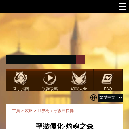
新手指南
視頻攻略
幻獸大全
FAQ
主頁
>
攻略
>
世界樹：守護與抉擇
聖裝優化-灼魂之森