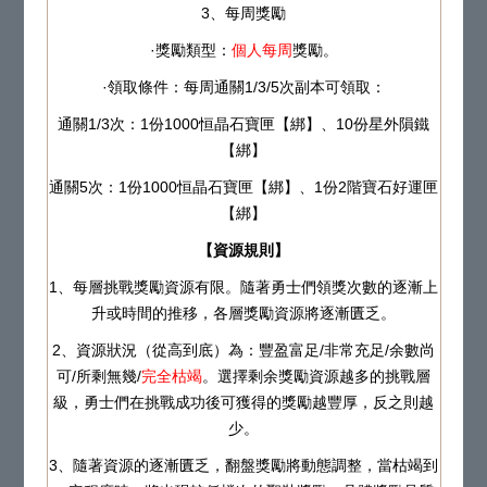
3、每周獎勵
·獎勵類型：
個人每周
獎勵。
·領取條件：每周通關1/3/5次副本可領取：
通關1/3次：1份1000恒晶石寶匣【綁】、10份星外隕鐵
【綁】
通關5次：1份1000恒晶石寶匣【綁】、1份2階寶石好運匣
【綁】
【資源規則】
1、每層挑戰獎勵資源有限。隨著勇士們領獎次數的逐漸上
升或時間的推移，各層獎勵資源將逐漸匱乏。
2、資源狀況（從高到底）為：豐盈富足/非常充足/余數尚
可/所剩無幾/
完全枯竭
。選擇剩余獎勵資源越多的挑戰層
級，勇士們在挑戰成功後可獲得的獎勵越豐厚，反之則越
少。
3、隨著資源的逐漸匱乏，翻盤獎勵將動態調整，當枯竭到