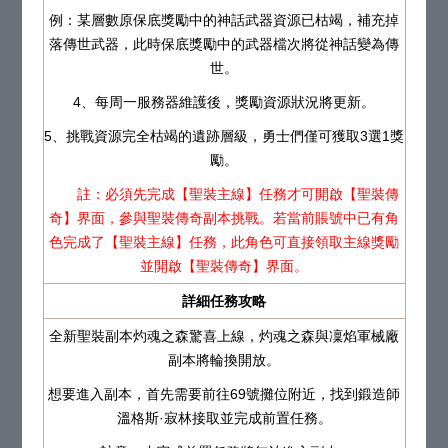
例：某層數原保底獎勵中的神話武器資源已枯竭，補充掉
落傳世武器，此時保底獎勵中的武器檔次將從神話變為傳
世。
4、每周一服務器維護後，獎勵資源狀況將更新。
5、挑戰資源完全枯竭的遺跡層級，勇士們僅可獲取3選1獎
勵。
註：必須先完成【聖裝主線】任務才可開啟【聖裝傳
奇】界面，參與聖裝傳奇副本挑戰。若當前賬號中已有角
色完成了【聖裝主線】任務，此角色可直接領取主線獎勵
並開啟【聖裝傳奇】界面。
詳細任務攻略
全新聖裝副本灼魂之森驚喜上線，灼魂之森與凜焰軍械廠
副本將輪換開放。
想要進入副本，首先需要前往69號攤位附近，找到鍛造師
溫格斯·寂林接取並完成前置任務。