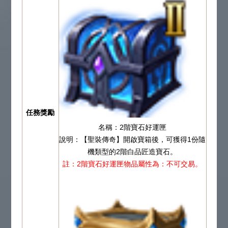
任務獎勵
名稱：2階寶石好運匣
說明：【聖裝傳奇】開啟寶箱後，可獲得1份隨
機類型的2階白品匠造寶石。
註：2階寶石好運匣物品屬性為：不可交易。