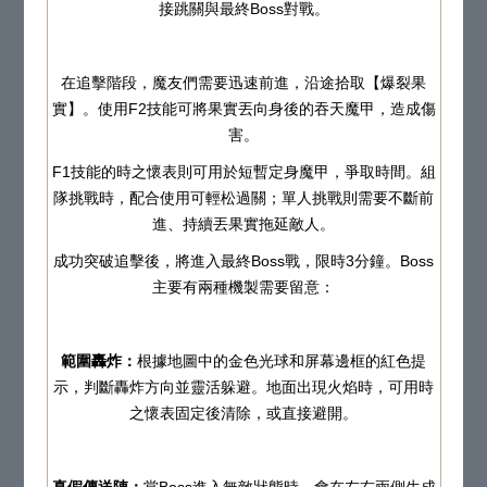
接跳關與最終Boss對戰。
在追擊階段，魔友們需要迅速前進，沿途拾取【爆裂果
實】。使用F2技能可將果實丟向身後的吞天魔甲，造成傷
害。
F1技能的時之懷表則可用於短暫定身魔甲，爭取時間。組
隊挑戰時，配合使用可輕松過關；單人挑戰則需要不斷前
進、持續丟果實拖延敵人。
成功突破追擊後，將進入最終Boss戰，限時3分鐘。Boss
主要有兩種機製需要留意：
範圍轟炸：
根據地圖中的金色光球和屏幕邊框的紅色提
示，判斷轟炸方向並靈活躲避。地面出現火焰時，可用時
之懷表固定後清除，或直接避開。
真假傳送陣：
當Boss進入無敵狀態時，會在左右兩側生成