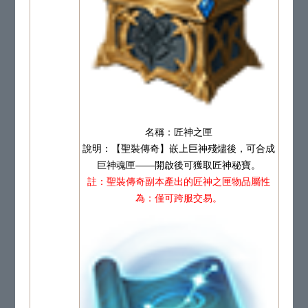
名稱：匠神之匣
說明：【聖裝傳奇】嵌上巨神殘燼後，可合成
巨神魂匣——開啟後可獲取匠神秘寶。
註：聖裝傳奇副本產出的匠神之匣物品屬性
為：僅可跨服交易。