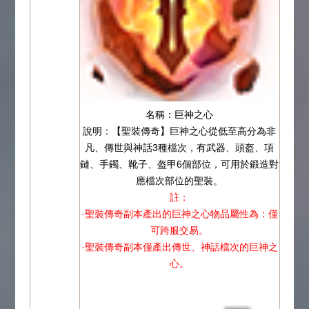
名稱：巨神之心
說明：【聖裝傳奇】巨神之心從低至高分為非
凡、傳世與神話3種檔次，有武器、頭盔、項
鏈、手鐲、靴子、盔甲6個部位，可用於鍛造對
應檔次部位的聖裝。
註：
·聖裝傳奇副本產出的巨神之心物品屬性為：僅
可跨服交易。
·聖裝傳奇副本僅產出傳世、神話檔次的巨神之
心。