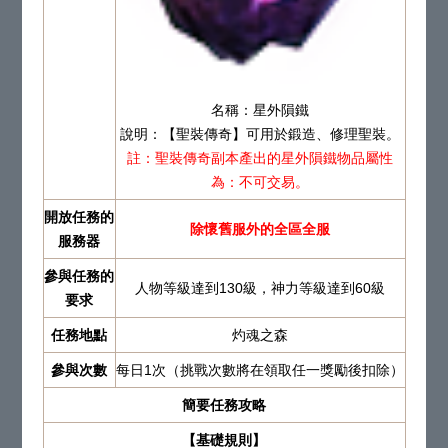
名稱：星外隕鐵
說明：【聖裝傳奇】可用於鍛造、修理聖裝。
註：聖裝傳奇副本產出的星外隕鐵物品屬性
為：不可交易。
開放任務的
除懷舊服外的全區全服
服務器
參與任務的
人物等級達到130級，神力等級達到60級
要求
任務地點
灼魂之森
參與次數
每日1次（挑戰次數將在領取任一獎勵後扣除）
簡要任務攻略
【基礎規則】