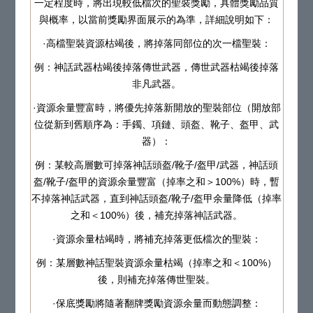
一定程度時，將出現較低檔次的聖裝獎勵，具體獎勵品質
與概率，以當前獎勵界面展示的為準，詳細說明如下：
·高檔聖裝資源枯竭後，將掉落同部位的次一檔聖裝：
例：神話武器枯竭後掉落傳世武器，傳世武器枯竭後掉落
非凡武器。
·資源余量豐富時，將優先掉落新開放的聖裝部位（開放部
位從新到舊順序為：手鐲、項鏈、頭盔、靴子、盔甲、武
器）：
例：某較高層數可掉落神話頭盔/靴子/盔甲/武器，神話頭
盔/靴子/盔甲的資源余量豐富（掉率之和＞100%）時，暫
不掉落神話武器，直到神話頭盔/靴子/盔甲余量降低（掉率
之和＜100%）後，補充掉落神話武器。
·資源余量枯竭時，將補充掉落更低檔次的聖裝：
例：某層數神話聖裝資源余量枯竭（掉率之和＜100%）
後，則補充掉落傳世聖裝。
·保底獎勵將隨著翻牌獎勵資源余量而動態調整：