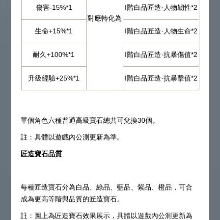
傷害-15%*1
Ⅰ階白品匠造·人物韌性*2
對應轉化為
生命+15%*1
Ⅰ階白品匠造·人物生命*2
耐久+100%*1
Ⅰ階白品匠造·抗暴傷值*2
升級經驗+25%*1
Ⅰ階白品匠造·抗暴擊值*2
單個角色六種普通高級寶石總共可兌換30個。
註：具體以遊戲內公測更新為準。
匠造寶石品質
每種匠造寶石分為白品、綠品、藍品、紫品、橙品，可合
成為更高等階與品質的匠造寶石。
註：圖上為匠造寶石效果展示，具體以遊戲內公測更新為