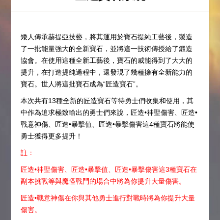
矮人傳承赫提亞技藝，將其運用於寶石提純工藝後，製造
了一批能量強大的全新寶石，並將這一技術傳授給了鍛造
協會。在使用這種全新工藝後，寶石的威能得到了大大的
提升，在打造提純過程中，還發現了幾種擁有全新能力的
寶石。世人將這批寶石成為“匠造寶石”。
本次共有13種全新的匠造寶石等待勇士們收集和使用，其
中作為追求極致輸出的勇士們來說，匠造•神聖傷害、匠造•
戰意神傷、匠造•暴擊值、匠造•暴擊傷害這4種寶石將能使
勇士獲得更多提升！
註：
匠造•神聖傷害、匠造•暴擊值、匠造•暴擊傷害這3種寶石在
副本挑戰等與魔怪戰鬥的場合中將為你提升大量傷害。
匠造•戰意神傷在你與其他勇士進行對戰時將為你提升大量
傷害。