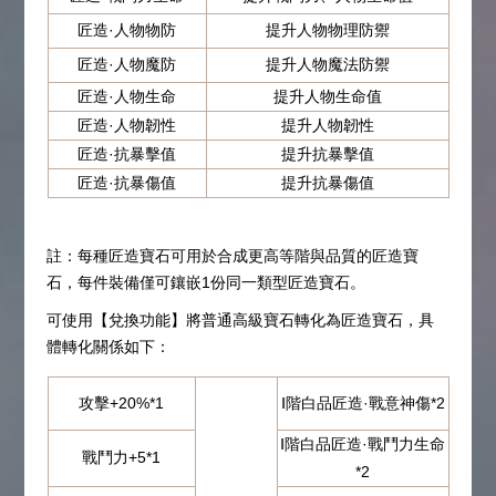
匠造·人物物防
提升人物物理防禦
匠造·人物魔防
提升人物魔法防禦
匠造·人物生命
提升人物生命值
匠造·人物韌性
提升人物韌性
匠造·抗暴擊值
提升抗暴擊值
匠造·抗暴傷值
提升抗暴傷值
註：每種匠造寶石可用於合成更高等階與品質的匠造寶
石，每件裝備僅可鑲嵌1份同一類型匠造寶石。
可使用【兌換功能】將普通高級寶石轉化為匠造寶石，具
體轉化關係如下：
攻擊+20%*1
Ⅰ階白品匠造·戰意神傷*2
Ⅰ階白品匠造·戰鬥力生命
戰鬥力+5*1
*2