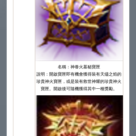
名稱：神眷火墓秘寶匣
說明：開啟寶匣即有機會獲得裝有天燼之焰的
珍貴神火寶匣，或是裝有救世神耀的珍貴神火
寶匣。開啟後可隨機獲得其中一種獎勵。