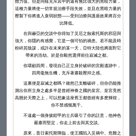
體力值。但是同樣充斥其中的還有無比強大的黑暗力量，
這種力量將使一切常規治療手段失效，並且在黑暗力量的
壓製下你將進入衰弱狀態——受到治療與護盾效果將百分
比降低。
在與赫亞的交談中你得知了災厄之蝕索托斯的邪惡與
強大，你隱約有感覺，它是一個可怕的禍患。若不能及時
粉碎其陰謀，或許在未來的某一天，亞特大陸也將面對它
帶來的浩劫。於是你毅然選擇前往寂滅之都。
你環顧四周，發現自己正立身於破碎的宮殿遺跡中，
四周毫無生機，充斥著肅殺壓抑之感。
這裏便是寂滅之都嗎？雖然已支離破碎，但你仍能推
測出你所立身之處多半是曾經神眷之國的皇宮。皇宮竟然
高懸於天際之上，可以想象這座舊王都曾經有多麽輝煌，
你不禁感慨萬千。
不遠處一個身披鎧甲的士兵吸引了你的註意，他神色
嚴肅而堅定，你走上前去與其交談。
原來，昔日索托斯降臨，使王國陷入災禍中。危難之