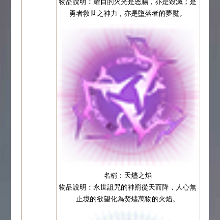
物品說明：耀目的火光是恩賜，亦是毀滅；是
勇者救世之神力，亦是墮落者的夢魘。
名稱：天燼之焰
物品說明：永世詛咒的神罰從天而降，人心無
止境的欲望化為焚燼萬物的火焰。