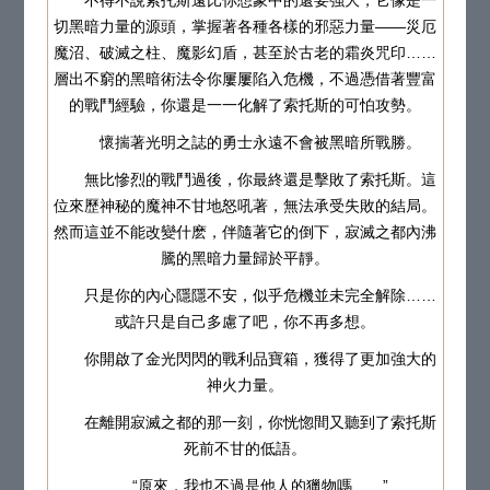
切黑暗力量的源頭，掌握著各種各樣的邪惡力量——災厄
魔沼、破滅之柱、魔影幻盾，甚至於古老的霜炎咒印……
層出不窮的黑暗術法令你屢屢陷入危機，不過憑借著豐富
的戰鬥經驗，你還是一一化解了索托斯的可怕攻勢。
懷揣著光明之誌的勇士永遠不會被黑暗所戰勝。
無比慘烈的戰鬥過後，你最終還是擊敗了索托斯。這
位來歷神秘的魔神不甘地怒吼著，無法承受失敗的結局。
然而這並不能改變什麽，伴隨著它的倒下，寂滅之都內沸
騰的黑暗力量歸於平靜。
只是你的內心隱隱不安，似乎危機並未完全解除……
或許只是自己多慮了吧，你不再多想。
你開啟了金光閃閃的戰利品寶箱，獲得了更加強大的
神火力量。
在離開寂滅之都的那一刻，你恍惚間又聽到了索托斯
死前不甘的低語。
“原來，我也不過是他人的獵物嗎……”