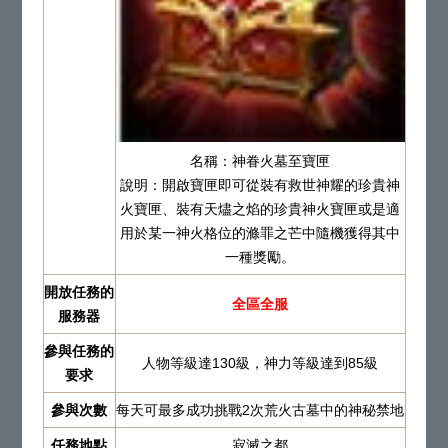
名稱：神眷火墓至寶匣
說明：開啟寶匣即可從裝有救世神耀的珍貴神
火寶匣、裝有天燼之焰的珍貴神火寶匣或是適
用於某一神火格位的滌罪之芒中隨機獲得其中
一種獎勵。
開放任務的
全區全服
服務器
參與任務的
人物等級達130級，神力等級達到85級
要求
參與次數
每天可最多成功挑戰2次荒火古墓中的神秘禁地
任務地點
寂滅之都