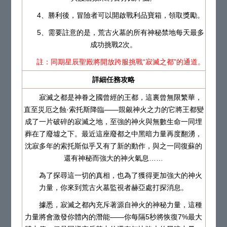
4、勝利後，冒險者可以開啟戰利品寶箱，領取獎勵。
5、需要註意的是，荒古火墓的所有神秘禁地每天最多
成功挑戰2次。
註：同期星辰聖殿將開放跨服挑戰“寂滅之都”的通道。
詳細任務攻略
寂滅之都是神眷之國曾經的王都，這裏曾無限繁華，
直至災厄之蝕·索托斯降臨——覬覦神火之力的它將王都變
成了一片破碎的寂滅之地，至強的神火與無數生命一同埋
葬在了廢墟之下。最近這座廢都之中黑暗力量再度翻湧，
沈寂多年的索托斯似乎又有了新的動作，與之一同復蘇的
還有神秘而強大的神火氣息……
為了探尋這一切的真相，也為了獲得更加強大的神火
力量，你來到荒古火墓監視者赫亞處打探消息。
據悉，寂滅之都內充斥著源自神火的神秘力量，這種
力量將會激發你體內的潛能——你每隔5秒將恢復7%最大