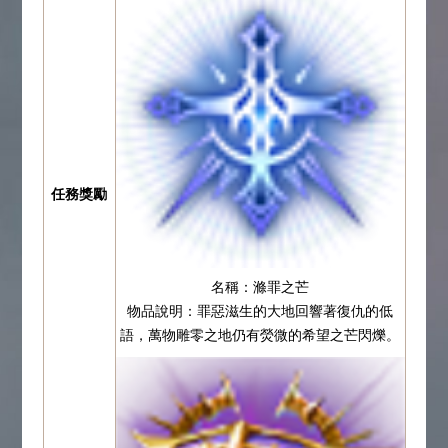
任務獎勵
名稱：滌罪之芒
物品說明：罪惡滋生的大地回響著復仇的低
語，萬物雕零之地仍有熒微的希望之芒閃爍。