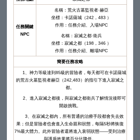
名稱：荒火古墓監視者·赫亞
坐標：卡諾薩城（242，483 ）
作用：任務介紹、入場NPC
任務關鍵
NPC
名稱：寂滅之都·衛兵
坐標：寂滅之都（198，346 ）
作用：任務介紹、離場NPC
簡要任務攻略
1、神力等級達到85級的冒險者，每天都可在卡諾薩城
的荒古火墓監視者赫亞（242,483）的指引下進入寂滅之
都。
2、進入寂滅之都後，與寂滅之都衛兵了解情況後即可
開啟挑戰。
3、在寂滅之都內，所有普通的治療手段都會失去效
果；但是冒險者也會進入生命親和狀態，每隔5秒將恢復
7%最大體力。此外冒險者還將進入衰弱狀態——受到治療
與護盾效果將百分比降低。