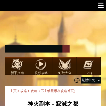
新手指南
視頻攻略
幻獸大全
FAQ
主頁
>
攻略
>
攻略（不主动显示在攻略首页）
神火副本 - 寂滅之都