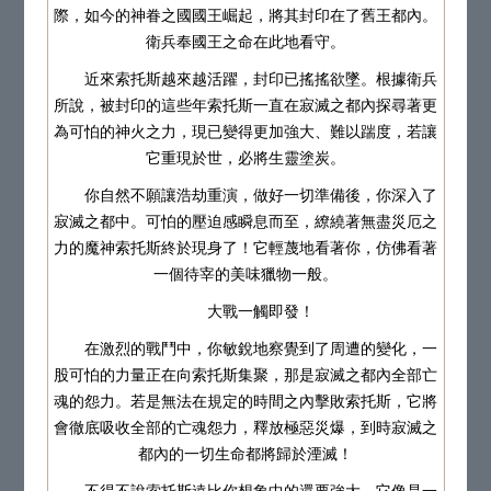
際，如今的神眷之國國王崛起，將其封印在了舊王都內。
衛兵奉國王之命在此地看守。
近來索托斯越來越活躍，封印已搖搖欲墜。根據衛兵
所說，被封印的這些年索托斯一直在寂滅之都內探尋著更
為可怕的神火之力，現已變得更加強大、難以踹度，若讓
它重現於世，必將生靈塗炭。
你自然不願讓浩劫重演，做好一切準備後，你深入了
寂滅之都中。可怕的壓迫感瞬息而至，繚繞著無盡災厄之
力的魔神索托斯終於現身了！它輕蔑地看著你，仿佛看著
一個待宰的美味獵物一般。
大戰一觸即發！
在激烈的戰鬥中，你敏銳地察覺到了周遭的變化，一
股可怕的力量正在向索托斯集聚，那是寂滅之都內全部亡
魂的怨力。若是無法在規定的時間之內擊敗索托斯，它將
會徹底吸收全部的亡魂怨力，釋放極惡災爆，到時寂滅之
都內的一切生命都將歸於湮滅！
不得不說索托斯遠比你想象中的還要強大，它像是一