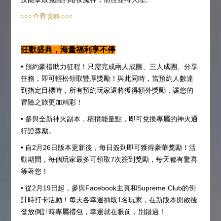
>>>查看攻略<<<
狂歡盛典，海量福利享不停
• 預約豪禮助力征程！只需完成兩人成團、三人成團、分享
任務，即可輕松領取豐厚獎勵！與此同時，當預約人數達
到指定目標時，所有預約玩家還將獲得額外獎勵，讓您的
冒險之旅更加精彩！
• 參與全新神火副本，積攢能量點，即可兌換專屬的神火通
行證獎勵。
• 自2月26日版本更新後，每日簽到即可獲得豪華獎勵！活
動期間，每個玩家最多可領取7次簽到獎勵，每天都有驚喜
等著您！
• 從2月19日起，參與Facebook主頁和Supreme Club的倒
計時打卡活動！每天各幸運抽取1名玩家，在新版本開啟後
發放倒計時專屬禮包，幸運就在眼前，別錯過！