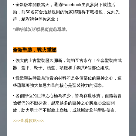
• 全新版本開啟當天，通過Facebook主頁參與下載禮活
動，前50名符合活動規則的玩家將獲得下載禮包，先到先
得，精彩禮包等你來拿！
*屆時請以活動最新規則爲準。
全新聖裝，戰火重燃
• 強大的上古聖裝歷久彌新，能夠亙古永存！全套聖裝由武
器、盔甲、靴子、頭盔、項鏈和手鐲共6個部位組成。
• 鍛造聖裝時最為珍貴的材料即是各個部位的巨神之心，這
些蘊藏著強大禁忌力量的核心是聖裝神力的源泉。
• 各個部位的巨神之心極為稀少，皆為存世珍寶，但隨著冒
險者們的不斷探索，越來越多的巨神之心將逐步全面開
放，助力勇士們不斷攀上巔峰，成就屬於您的聖裝傳奇。
>>>查看攻略<<<