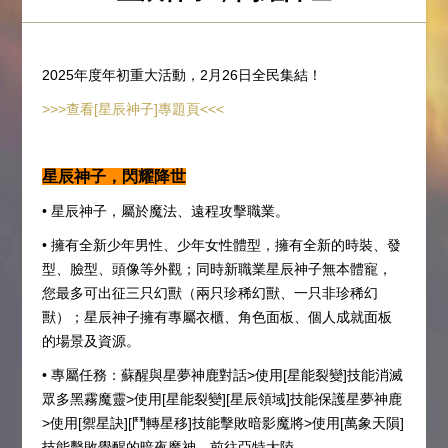
2025年度年初重大活動，2月26日全民集結！
>>>查看[星辰神子]專題頁<<<
星辰神子，閃耀降世
• 星辰神子，屬於魔法、遠程攻擊職業。
• 擁有全新少年男性、少年女性體型，擁有全新的時裝、發
型、臉型、頭像等外觀；同時新職業星辰神子無本體寵，
您最多可出征三只幻獸（兩只珍稀幻獸、一只非珍稀幻
獸）；星辰神子擁有專屬衣櫃、角色面板、個人成就面板
的場景及資源。
• 專屬任務：蘇醒與星夢神鹿對話>使用[星能裂變]技能消滅
眾多黑霧魔靈>使用[星能裂變][星辰領域]技能保護星夢神鹿
>使用[禦星訣][鬥轉星移]技能擊敗暗影魔將>使用[萬象天隕]
技能擊敗覺醒的暗夜魔神，前往亞特大陸。