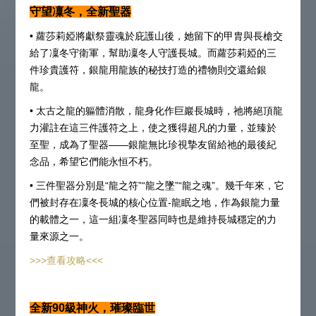
守望凜冬，全新聖器
• 蘿莎莉婭將獻祭靈魂於庇護山後，她留下的甲胄與長槍交
給了凜冬守衛軍，幫助凜冬人守護長城。而蘿莎莉婭的三
件珍貴護符，銀龍用龍族的秘技打造的禮物則交還給銀
龍。
• 太古之龍的軀體消散，龍身化作巨巖長城時，祂將絕頂龍
力灌註在這三件護符之上，使之獲得超凡的力量，並臻於
至聖，成為了聖器——銀龍無比珍視摯友留給祂的最後紀
念品，希望它們能永恒不朽。
• 三件聖器分別是“龍之符”“龍之墜”“龍之魂”。幾千年來，它
們被封存在凜冬長城的核心位置-龍眠之地，作為銀龍力量
的載體之一，這一組凜冬聖器同時也是維持長城穩定的力
量來源之一。
>>>查看攻略<<<
全新90級神火，璀璨臨世