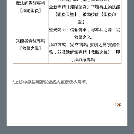
魔法師覺醒專精
全新專精【熾陽聖炎】下獲得主動技能
【熾陽聖炎】
【陽炎天墜】、被動技能【聖炎印
記】。
聖光鑄羽，信念傳承，尋本我之源，綻
救贖之光。
異能者覺醒專精
獲取方式：完成“專精·救贖之翼”覺醒任
【救贖之翼】
務，並激活解鎖專精【救贖之翼】，即
可獲取該專精。
*上述內容屆時請以遊戲內更新版本爲準。
Top