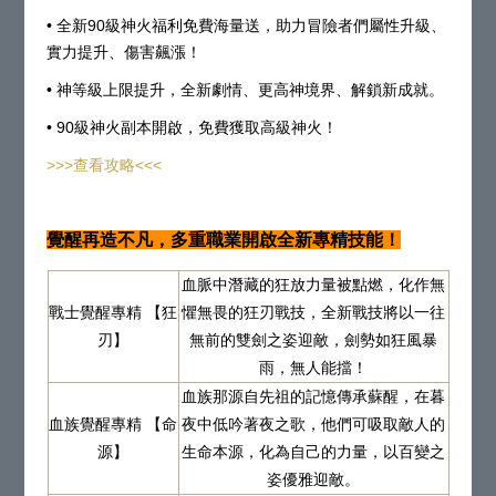
• 全新90級神火福利免費海量送，助力冒險者們屬性升級、
實力提升、傷害飆漲！
• 神等級上限提升，全新劇情、更高神境界、解鎖新成就。
• 90級神火副本開啟，免費獲取高級神火！
>>>查看攻略<<<
覺醒再造不凡，多重職業開啟全新專精技能！
血脈中潛藏的狂放力量被點燃，化作無
戰士覺醒專精 【狂
懼無畏的狂刃戰技，全新戰技將以一往
刃】
無前的雙劍之姿迎敵，劍勢如狂風暴
雨，無人能擋！
血族那源自先祖的記憶傳承蘇醒，在暮
血族覺醒專精 【命
夜中低吟著夜之歌，他們可吸取敵人的
源】
生命本源，化為自己的力量，以百變之
姿優雅迎敵。