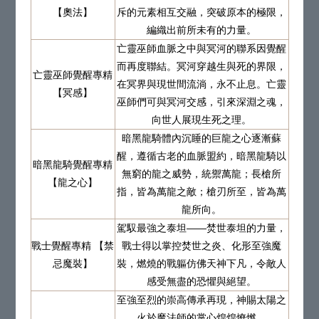
【奧法】
斥的元素相互交融，突破原本的極限，
編織出前所未有的力量。
亡靈巫師血脈之中與冥河的聯系因覺醒
而再度聯結。冥河穿越生與死的界限，
亡靈巫師覺醒專精
在冥界與現世間流淌，永不止息。亡靈
【冥感】
巫師們可與冥河交感，引來深淵之魂，
向世人展現生死之理。
暗黑龍騎體內沉睡的巨龍之心逐漸蘇
醒，遵循古老的血脈盟約，暗黑龍騎以
暗黑龍騎覺醒專精
無窮的龍之威勢，統禦萬龍；長槍所
【龍之心】
指，皆為萬龍之敵；槍刃所至，皆為萬
龍所向。
駕馭最強之泰坦——焚世泰坦的力量，
戰士覺醒專精 【禁
戰士得以掌控焚世之炎、化形至強魔
忌魔裝】
裝，燃燒的戰軀仿佛天神下凡，令敵人
感受無盡的恐懼與絕望。
至強至烈的崇高傳承再現，神賜太陽之
火於魔法師的掌心煌煌燎燃。