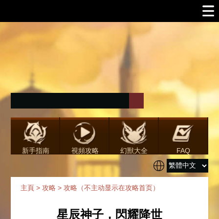
新手指南
視頻攻略
幻獸大全
FAQ
主頁
>
攻略
>
攻略（不主动显示在攻略首页）
星辰神子，閃耀降世