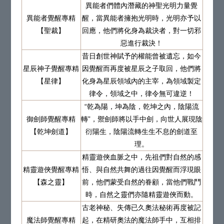
異能者們體內潛藏的神聖光明力量覺
異能者覺醒專精
醒，當異能者擁抱光明時，光明亦予以
【聖裁】
回應，他們將化身為裁決者，對一切邪
惡進行裁決！
昔日創世神賦予的權能曾被遺忘，如今
星辰神子覺醒專精
因覺醒而再度被星辰之子取回，他們將
【星律】
化身為星辰領域內的主宰，為領域製定
律令，領域之中，律令無可違逆！
“乾為陽，坤為陰，乾坤之內，陰陽流
御劍師覺醒專精
轉”，禦劍師將以手中劍，向世人展現陰
【乾坤劍道】
衍陽生，陰陽流轉生生不息的劍道至
理。
精靈遊俠血脈之中，先祖們對自然的感
精靈遊俠覺醒專精
悟、與自然共舞的過往因覺醒而浮現眼
【森之靈】
前，他們蒙受自然的眷顧，當他們戰鬥
時，自然之靈們亦隨精靈遊俠而動。
古老神秘、失傳已久奧法秘術再度被記
魔法師覺醒專精
起，在精研奧法的魔法師手中，互相排